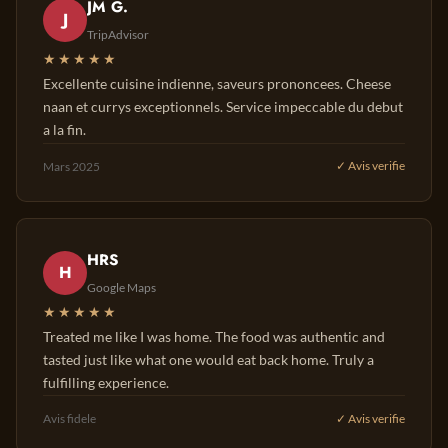
JM G.
J
TripAdvisor
★★★★★
Excellente cuisine indienne, saveurs prononcees. Cheese
naan et currys exceptionnels. Service impeccable du debut
a la fin.
Mars 2025
✓ Avis verifie
HRS
H
Google Maps
★★★★★
Treated me like I was home. The food was authentic and
tasted just like what one would eat back home. Truly a
fulfilling experience.
Avis fidele
✓ Avis verifie