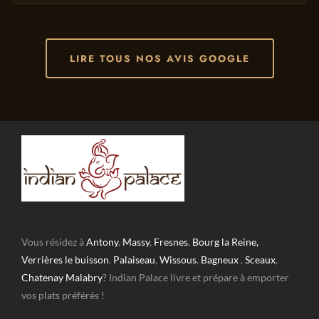
LIRE TOUS NOS AVIS GOOGLE
Vous résidez à
Antony
,
Massy
,
Fresnes
,
Bourg la Reine,
Verrières le buisson
,
Palaiseau
,
Wissous
,
Bagneux
,
Sceaux
,
Chatenay Malabry
? Indian Palace livre et prépare à emporter
vos plats préférés !