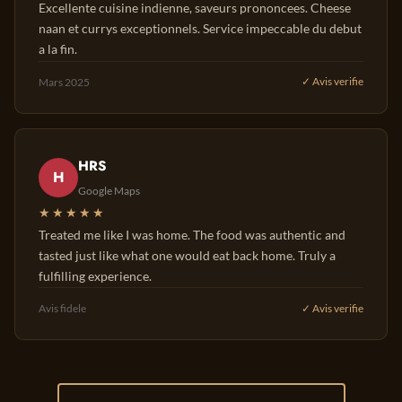
Excellente cuisine indienne, saveurs prononcees. Cheese
naan et currys exceptionnels. Service impeccable du debut
a la fin.
Mars 2025
✓ Avis verifie
HRS
H
Google Maps
★★★★★
Treated me like I was home. The food was authentic and
tasted just like what one would eat back home. Truly a
fulfilling experience.
Avis fidele
✓ Avis verifie