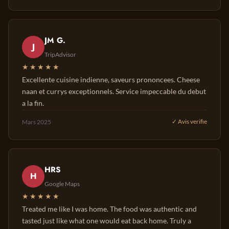
JM G.
J
TripAdvisor
★★★★★
Excellente cuisine indienne, saveurs prononcees. Cheese
naan et currys exceptionnels. Service impeccable du debut
a la fin.
Mars 2025
✓ Avis verifie
HRS
H
Google Maps
★★★★★
Treated me like I was home. The food was authentic and
tasted just like what one would eat back home. Truly a