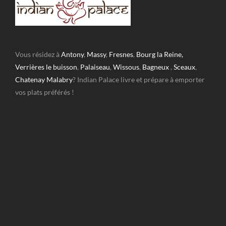
Vous résidez à
Antony
,
Massy
,
Fresnes
,
Bourg la Reine,
Verrières le buisson
,
Palaiseau
,
Wissous
,
Bagneux
,
Sceaux
,
Chatenay Malabry
? Indian Palace livre et prépare à emporter
vos plats préférés !