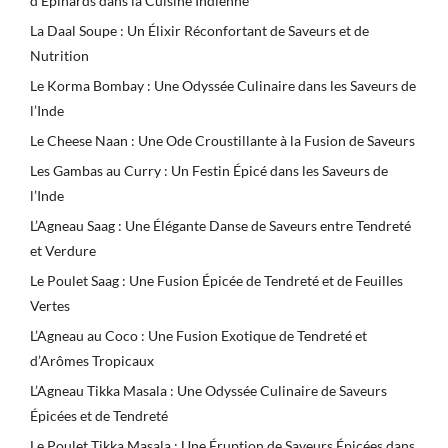
d’Épinards dans la Cuisine Indienne
La Daal Soupe : Un Élixir Réconfortant de Saveurs et de
Nutrition
Le Korma Bombay : Une Odyssée Culinaire dans les Saveurs de
l’Inde
Le Cheese Naan : Une Ode Croustillante à la Fusion de Saveurs
Les Gambas au Curry : Un Festin Épicé dans les Saveurs de
l’Inde
L’Agneau Saag : Une Élégante Danse de Saveurs entre Tendreté
et Verdure
Le Poulet Saag : Une Fusion Épicée de Tendreté et de Feuilles
Vertes
L’Agneau au Coco : Une Fusion Exotique de Tendreté et
d’Arômes Tropicaux
L’Agneau Tikka Masala : Une Odyssée Culinaire de Saveurs
Épicées et de Tendreté
Le Poulet Tikka Masala : Une Éruption de Saveurs Épicées dans