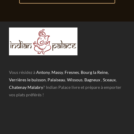
Vous résidez à
Antony
,
Massy
,
Fresnes
,
Bourg la Reine,
Verrières le buisson
,
Palaiseau
,
Wissous
,
Bagneux
,
Sceaux
,
Chatenay Malabry
? Indian Palace livre et prépare à emporter
vos plats préférés !