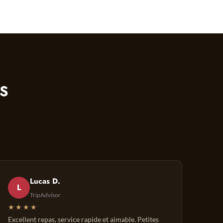
TS
Lucas D.
L
TripAdvisor
★★★★
Excellent repas, service rapide et aimable. Petites