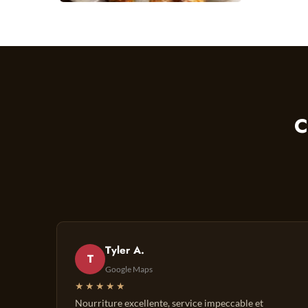
C
Tyler A.
T
Google Maps
★★★★★
Nourriture excellente, service impeccable et