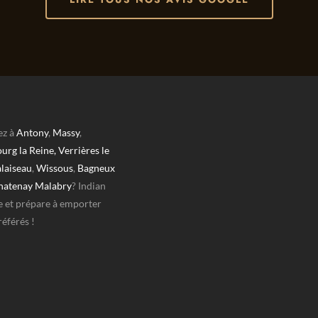
ez à
Antony
,
Massy
,
urg la Reine,
Verrières le
laiseau
,
Wissous
,
Bagneux
hatenay Malabry
? Indian
e et prépare à emporter
référés !