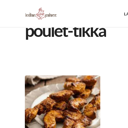
L
poulet-tikka