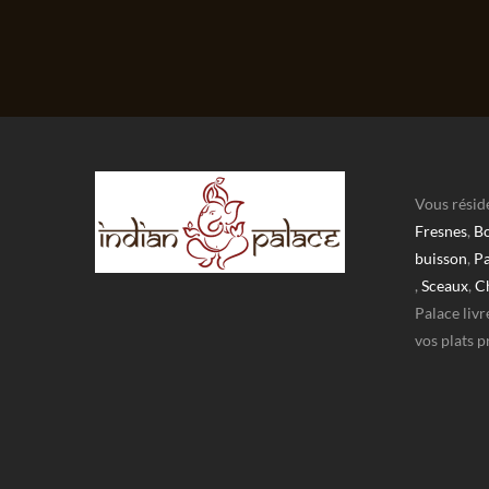
Vous résid
Fresnes
,
Bo
buisson
,
Pa
,
Sceaux
,
C
Palace livr
vos plats p