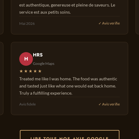
est authentique, genereuse et pleine de saveurs. Le
service est aux petits soins.
Mai 2026
✓ Avis verifie
HRS
H
Google Maps
★★★★★
Treated me like I was home. The food was authentic
and tasted just like what one would eat back home.
Truly a fulfilling experience.
Avis fidele
✓ Avis verifie
LIRE TOUS NOS AVIS GOOGLE