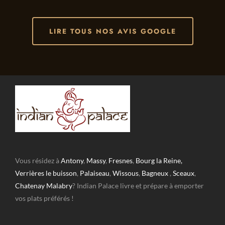
LIRE TOUS NOS AVIS GOOGLE
Vous résidez à
Antony
,
Massy
,
Fresnes
,
Bourg la Reine,
Verrières le buisson
,
Palaiseau
,
Wissous
,
Bagneux
,
Sceaux
,
Chatenay Malabry
? Indian Palace livre et prépare à emporter
vos plats préférés !