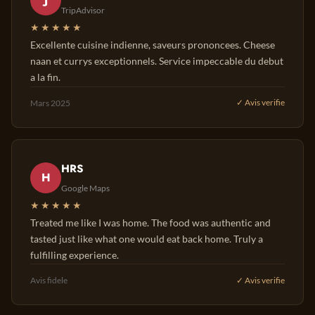
TripAdvisor
★★★★★
Excellente cuisine indienne, saveurs prononcees. Cheese
naan et currys exceptionnels. Service impeccable du debut
a la fin.
Mars 2025
✓ Avis verifie
HRS
H
Google Maps
★★★★★
Treated me like I was home. The food was authentic and
tasted just like what one would eat back home. Truly a
fulfilling experience.
Avis fidele
✓ Avis verifie