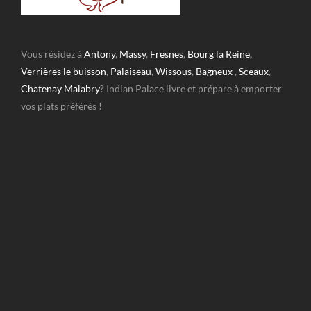
Vous résidez à
Antony
,
Massy
,
Fresnes
,
Bourg la Reine,
Verrières le buisson
,
Palaiseau
,
Wissous
,
Bagneux
,
Sceaux
,
Chatenay Malabry
? Indian Palace livre et prépare à emporter
vos plats préférés !