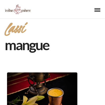
lassi
mangue