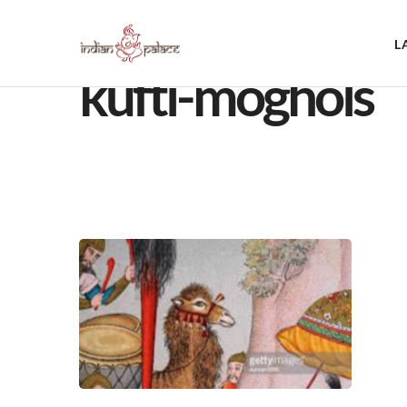
L
kufti-moghols