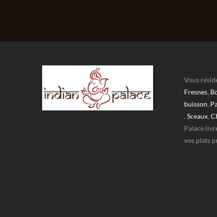
Vous résid
Fresnes
,
Bo
buisson
,
Pa
,
Sceaux
,
C
Palace livr
vos plats p