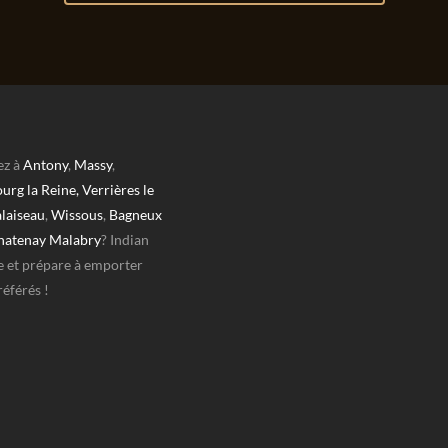
ez à
Antony
,
Massy
,
urg la Reine,
Verrières le
laiseau
,
Wissous
,
Bagneux
hatenay Malabry
? Indian
e et prépare à emporter
référés !