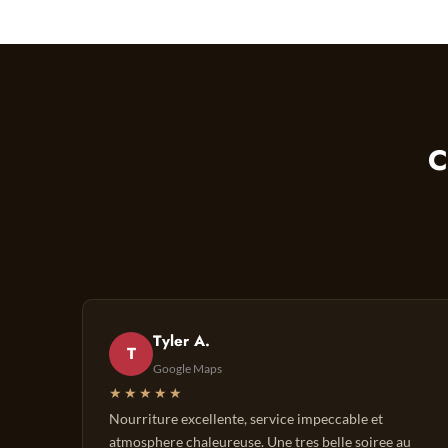
C
Tyler A.
T
Google Maps
★★★★★
Nourriture excellente, service impeccable et
atmosphere chaleureuse. Une tres belle soiree au