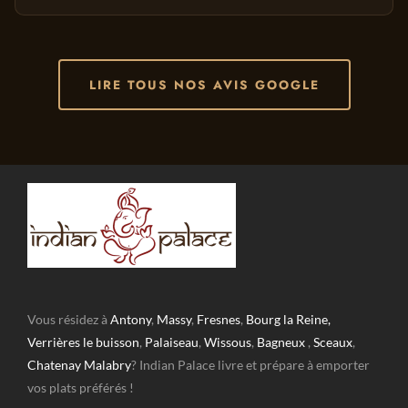
LIRE TOUS NOS AVIS GOOGLE
Vous résidez à
Antony
,
Massy
,
Fresnes
,
Bourg la Reine,
Verrières le buisson
,
Palaiseau
,
Wissous
,
Bagneux
,
Sceaux
,
Chatenay Malabry
? Indian Palace livre et prépare à emporter
vos plats préférés !