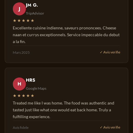
JM G.
J
TripAdvisor
★★★★★
Excellente cuisine indienne, saveurs prononcees. Cheese
naan et currys exceptionnels. Service impeccable du debut
a la fin.
Mars 2025
✓ Avis verifie
HRS
H
Google Maps
★★★★★
Treated me like I was home. The food was authentic and
tasted just like what one would eat back home. Truly a
fulfilling experience.
Avis fidele
✓ Avis verifie