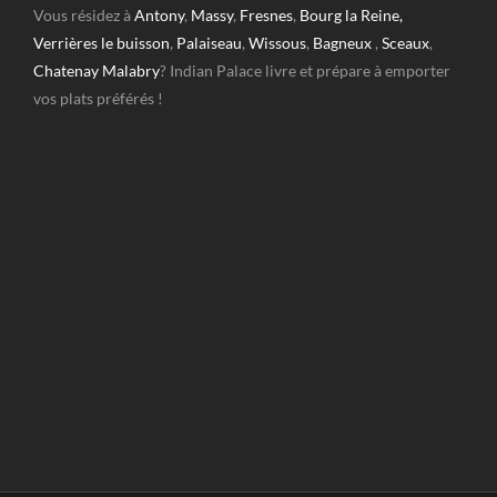
Vous résidez à
Antony
,
Massy
,
Fresnes
,
Bourg la Reine,
Verrières le buisson
,
Palaiseau
,
Wissous
,
Bagneux
,
Sceaux
,
Chatenay Malabry
? Indian Palace livre et prépare à emporter
vos plats préférés !