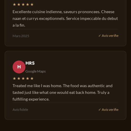
★★★★★
Excellente cuisine indienne, saveurs prononcees. Cheese
naan et currys exceptionnels. Service impeccable du debut
a la fin.
Mars 2025
✓ Avis verifie
HRS
H
Google Maps
★★★★★
Treated me like I was home. The food was authentic and
tasted just like what one would eat back home. Truly a
fulfilling experience.
Avis fidele
✓ Avis verifie