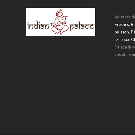
Vous résid
Fresnes
,
Bo
buisson
,
Pa
,
Sceaux
,
C
Palace livr
vos plats p