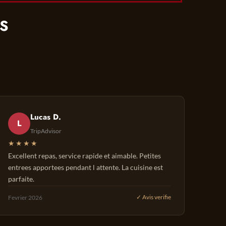
TS
Lucas D.
L
TripAdvisor
★★★★
Excellent repas, service rapide et aimable. Petites
entrees apportees pendant l attente. La cuisine est
parfaite.
Fevrier 2026
✓ Avis verifie