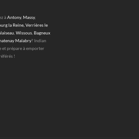
ez à
Antony
,
Massy
,
urg la Reine,
Verrières le
laiseau
,
Wissous
,
Bagneux
hatenay Malabry
? Indian
e et prépare à emporter
référés !