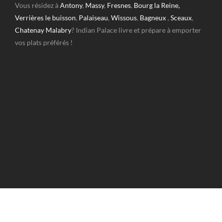
Vous résidez à
Antony
,
Massy
,
Fresnes
,
Bourg la Reine,
Verrières le buisson
,
Palaiseau
,
Wissous
,
Bagneux
,
Sceaux
,
Chatenay Malabry
? Indian Palace livre et prépare à emporter
vos plats préférés !